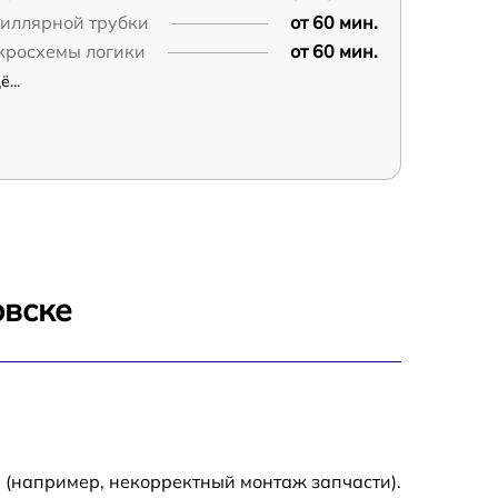
пиллярной трубки
от 60 мин.
кросхемы логики
от 60 мин.
...
овске
 (например, некорректный монтаж запчасти).