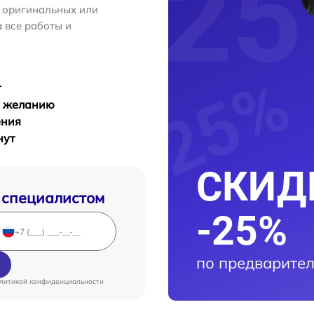
м оригинальных или
 все работы и
т
у желанию
ения
нут
СКИДК
 специалистом
-25%
по предварител
литикой конфиденциальности