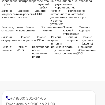
капиллярной
контроллеров
электронно-
объективов с
контроллера
трубки
лучевой
улучшением
трубки
характеристик
Замена
Замена
Замена
Ремонт
Калибровка
микросхемы
микросхемы
CORE
встроенного
и настройка
усилителя
логики
дальнометра
тепловизора
и других
устройств
Ремонт датчика
Ремонт
Восстановление
Замена
Замена
синхроимпульсов
оптики
питания
ключей
корпуса
управления
Замена
Замена
Замена
Ремонт
Замена
Замена
аккумулятора
процессора
USB порта
цепи
матрицы
дисплея
питания
(экрана)
Ремонт
Ремонт
Восстановление
Ремонт платы
Прошивка
разъема
Wi-Fi
после
управления
(Обновление
попадания
(восстановление)
ПО)
влаги
+7 (800) 301-34-05
Ежедневно с 9:00 до 21:00