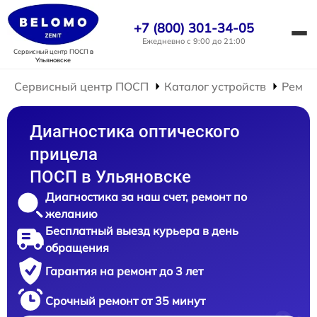
+7 (800) 301-34-05
Ежедневно с 9:00 до 21:00
Сервисный центр ПОСП
в
Ульяновске
Сервисный центр ПОСП
Каталог устройств
Ремон
Диагностика оптического
прицела
ПОСП в Ульяновске
Диагностика за наш счет, ремонт по
желанию
Бесплатный выезд курьера в день
обращения
Гарантия на ремонт до 3 лет
Срочный ремонт от 35 минут